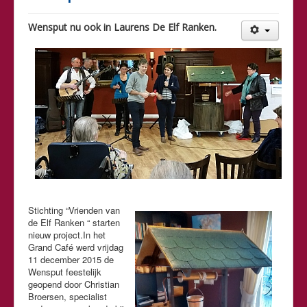
Wensput nu ook in Laurens De Elf Ranken.
Stichting “Vrienden van
de Elf Ranken “ starten
nieuw project.In het
Grand Café werd vrijdag
11 december 2015 de
Wensput feestelijk
geopend door Christian
Broersen, specialist