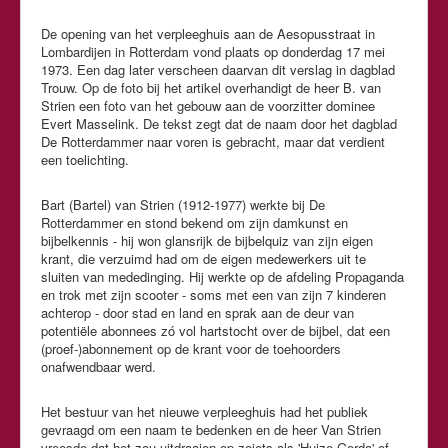
De opening van het verpleeghuis aan de Aesopusstraat in
Lombardijen in Rotterdam vond plaats op donderdag 17 mei
1973. Een dag later verscheen daarvan dit verslag in dagblad
Trouw. Op de foto bij het artikel overhandigt de heer B. van
Strien een foto van het gebouw aan de voorzitter dominee
Evert Masselink. De tekst zegt dat de naam door het dagblad
De Rotterdammer naar voren is gebracht, maar dat verdient
een toelichting.
Bart (Bartel) van Strien (1912-1977) werkte bij De
Rotterdammer en stond bekend om zijn damkunst en
bijbelkennis - hij won glansrijk de bijbelquiz van zijn eigen
krant, die verzuimd had om de eigen medewerkers uit te
sluiten van mededinging. Hij werkte op de afdeling Propaganda
en trok met zijn scooter - soms met een van zijn 7 kinderen
achterop - door stad en land en sprak aan de deur van
potentiële abonnees zó vol hartstocht over de bijbel, dat een
(proef-)abonnement op de krant voor de toehoorders
onafwendbaar werd.
Het bestuur van het nieuwe verpleeghuis had het publiek
gevraagd om een naam te bedenken en de heer Van Strien
vreesde dat het zou uitdraaien op zoiets als 'Huize Gerda' of