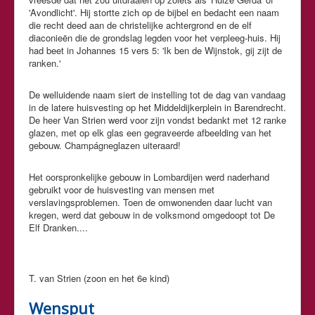
'Avondlicht'. Hij stortte zich op de bijbel en bedacht een naam
die recht deed aan de christelijke achtergrond en de elf
diaconieën die de grondslag legden voor het verpleeg-huis. Hij
had beet in Johannes 15 vers 5: 'Ik ben de Wijnstok, gij zijt de
ranken.'
De welluidende naam siert de instelling tot de dag van vandaag
in de latere huisvesting op het Middeldijkerplein in Barendrecht.
De heer Van Strien werd voor zijn vondst bedankt met 12 ranke
glazen, met op elk glas een gegraveerde afbeelding van het
gebouw. Champágneglazen uiteraard!
Het oorspronkelijke gebouw in Lombardijen werd naderhand
gebruikt voor de huisvesting van mensen met
verslavingsproblemen. Toen de omwonenden daar lucht van
kregen, werd dat gebouw in de volksmond omgedoopt tot De
Elf Dranken....
T. van Strien (zoon en het 6e kind)
Wensput