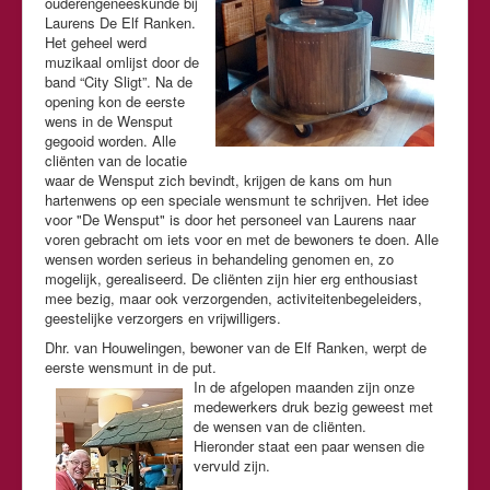
ouderengeneeskunde bij
Laurens De Elf Ranken.
Het geheel werd
muzikaal omlijst door de
band “City Sligt”. Na de
opening kon de eerste
wens in de Wensput
gegooid worden. Alle
cliënten van de locatie
waar de Wensput zich bevindt, krijgen de kans om hun
hartenwens op een speciale wensmunt te schrijven. Het idee
voor "De Wensput" is door het personeel van Laurens naar
voren gebracht om iets voor en met de bewoners te doen. Alle
wensen worden serieus in behandeling genomen en, zo
mogelijk, gerealiseerd. De cliënten zijn hier erg enthousiast
mee bezig, maar ook verzorgenden, activiteitenbegeleiders,
geestelijke verzorgers en vrijwilligers.
Dhr. van Houwelingen, bewoner van de Elf Ranken, werpt de
eerste wensmunt in de put.
In de afgelopen maanden zijn onze
medewerkers druk bezig geweest met
de wensen van de cliënten.
Hieronder staat een paar wensen die
vervuld zijn.