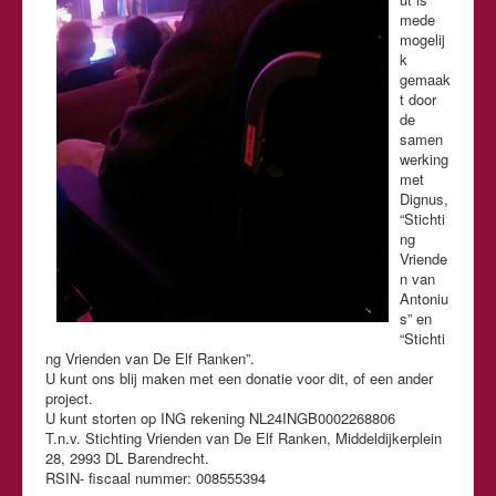
mede
mogelij
k
gemaak
t door
de
samen
werking
met
Dignus,
“Stichti
ng
Vriende
n van
Antoniu
s” en
“Stichti
ng Vrienden van De Elf Ranken”.
U kunt ons blij maken met een donatie voor dit, of een ander
project.
U kunt storten op ING rekening NL24INGB0002268806
T.n.v. Stichting Vrienden van De Elf Ranken, Middeldijkerplein
28, 2993 DL Barendrecht.
RSIN- fiscaal nummer: 008555394