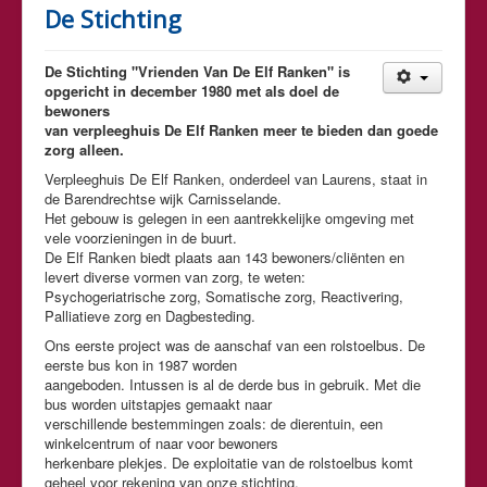
De Stichting
De Stichting "Vrienden Van De Elf Ranken" is
opgericht in december 1980 met als doel de
bewoners
van verpleeghuis De Elf Ranken meer te bieden dan goede
zorg alleen.
Verpleeghuis De Elf Ranken, onderdeel van Laurens, staat in
de Barendrechtse wijk Carnisselande.
Het gebouw is gelegen in een aantrekkelijke omgeving met
vele voorzieningen in de buurt.
De Elf Ranken biedt plaats aan 143 bewoners/cliënten en
levert diverse vormen van zorg, te weten:
Psychogeriatrische zorg, Somatische zorg, Reactivering,
Palliatieve zorg en Dagbesteding.
Ons eerste project was de aanschaf van een rolstoelbus. De
eerste bus kon in 1987 worden
aangeboden. Intussen is al de derde bus in gebruik. Met die
bus worden uitstapjes gemaakt naar
verschillende bestemmingen zoals: de dierentuin, een
winkelcentrum of naar voor bewoners
herkenbare plekjes. De exploitatie van de rolstoelbus komt
geheel voor rekening van onze stichting.