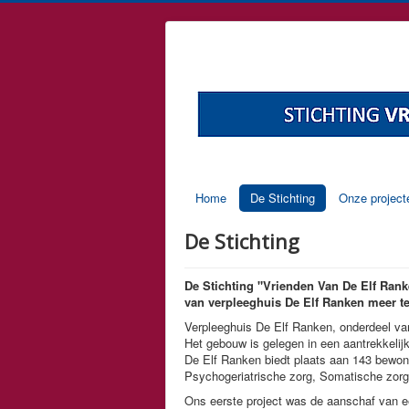
Home
De Stichting
Onze project
De Stichting
De Stichting "Vrienden Van De Elf Rank
van verpleeghuis De Elf Ranken meer t
Verpleeghuis De Elf Ranken, onderdeel van
Het gebouw is gelegen in een aantrekkelij
De Elf Ranken biedt plaats aan 143 bewone
Psychogeriatrische zorg, Somatische zorg,
Ons eerste project was de aanschaf van e