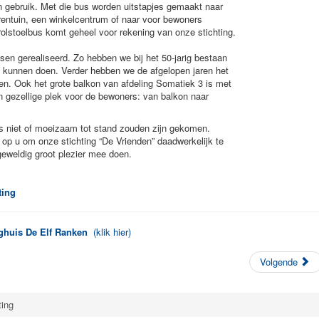
n gebruik. Met die bus worden uitstapjes gemaakt naar
rentuin, een winkelcentrum of naar voor bewoners
rolstoelbus komt geheel voor rekening van onze stichting.
nsen gerealiseerd. Zo hebben we bij het 50-jarig bestaan
 kunnen doen. Verder hebben we de afgelopen jaren het
ren. Ook het grote balkon van afdeling Somatiek 3 is met
n gezellige plek voor de bewoners: van balkon naar
s niet of moeizaam tot stand zouden zijn gekomen.
op u om onze stichting “De Vrienden” daadwerkelijk te
eweldig groot plezier mee doen.
ting
eghuis De Elf Ranken
(klik hier)
Volgende
ting