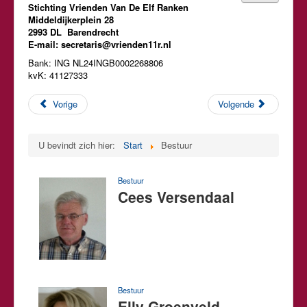
Stichting Vrienden Van De Elf Ranken
Middeldijkerplein 28
2993 DL Barendrecht
E-mail:
secretaris@vrienden11r.nl
Bank: ING NL24INGB0002268806
kvK: 41127333
Vorige
Volgende
U bevindt zich hier:
Start
Bestuur
Bestuur
Cees Versendaal
Bestuur
Elly Groenveld