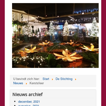
U bevindt zich hier:
Start
De Stichting
Nieuws
Kerstsfeer
Nieuws archief
december, 2021
augustus, 2021