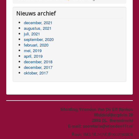
Nieuws archief
december, 2021
augustus, 2021
juli, 2021
september, 2020
februari, 2020
mei, 2019
april, 2019
december, 2018
december, 2017
oktober, 2017
Stichting Vrienden Van De Elf Ranken
Middeldijkerplein 28
2993 DL Barendrecht
E-mail:
secretaris@vrienden11r.nl
Bank: ING NL24INGB0002268806