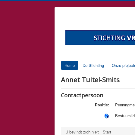
Home
De Stichting
Onze project
Annet Tuitel-Smits
Contactpersoon
Positie:
Penningme
Bestuurslid
U bevindt zich hier:
Start